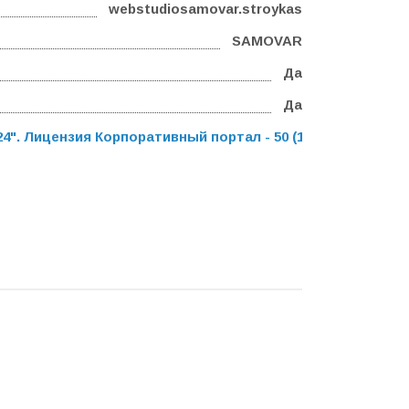
webstudiosamovar.stroykas
SAMOVAR
Да
Да
". Лицензия Корпоративный портал - 50 (12 мес.)
,
Програ