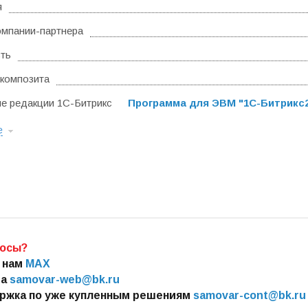
я
омпании-партнера
ть
композита
 редакции 1С-Битрикс
Программа для ЭВМ "1С-Битрикс24
е
росы?
 нам
MAX
та
samovar-web@bk.ru
ржка
по уже купленным решениям
samovar-cont@bk.ru