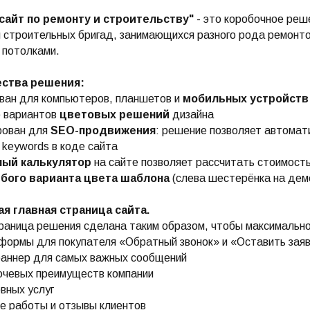
сайт по ремонту и строительству"
- это коробочное реш
 строительных бригад, занимающихся разного рода ремонтом
 потолками.
ства решения:
ван для компьютеров, планшетов и
мобильных устройств
о вариантов
цветовых решений
дизайна
рован для
SEO-продвижения
: решение позволяет автомати
, keywords в коде сайта
ный калькулятор
на сайте позволяет рассчитать стоимость
бого варианта цвета шаблона
(слева шестерёнка на дем
 главная страница сайта.
раница решения сделана таким образом, чтобы максимально 
формы для покупателя «Обратный звонок» и «Оставить зая
баннер для самых важных сообщений
ючевых преимуществ компании
овных услуг
е работы и отзывы клиентов