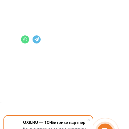
,
OX8.RU — 1С-Битрикс партнер
Консультации по сайтам, шаблонам,