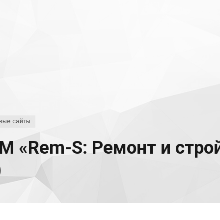
вые сайты
М «Rem-S: Ремонт и стро
)