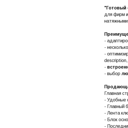
"Готовый 
для фирм и
натяжными
Преимуще
- адаптиро
- нескольк
- оптимизи
description
-
встроен
- выбор
лю
Продающая
Главная ст
- Удобные 
- Главный 
- Лента кл
- Блок осн
- Последни