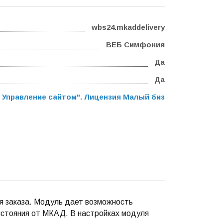
wbs24.mkaddelivery
ВЕБ Cимфония
Да
Да
 Управление сайтом". Лицензия Малый бизнес
,
Программа
 заказа. Модуль дает возможность
сстояния от МКАД. В настройках модуля