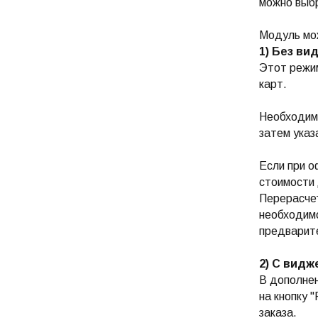
можно выбр
Модуль мо
1) Без ви
Этот режим
карт.
Необходимо
затем указ
Если при о
стоимости 
Перерасчет
необходимо
предварите
2) С видж
В дополнен
на кнопку 
заказа.