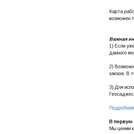
Карта рабо
возможен т
Важная и
1) Если уж
данного мо
2) Возможн
заказа. В 
3) Для исп
Геосаджест
Подробная 
В первую 
Мы ценим 