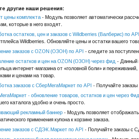
те другие наши решения:
т цены комплекта
- Модуль позволяет автоматически рассчи
ам, которые в него входят.
отка остатков, цен и заказов с Wildberries (Валберис) по AP
тплейса Wildberries. Обновляйте цены и остатки вашего тов
ение заказов с OZON (ОЗОН) по API
- следите за поступлен
ление остатков и цен на OZON (ОЗОН) через фид
- Данный 
льца интернет-магазина от «головной боли» и переживаний
ками и ценами на товар.
отка заказов с СберМегаМаркет по API
- Получайте заказы
егаМаркет - обновление товаров, остатков и цен через Фи
шего каталога удобно и очень просто.
ывающий рекламный баннер
- Модуль позволяет отображать
атического применения купона к корзине заказа.
ение заказов с СДЭК.Маркет по API
- Получайте заказы с 