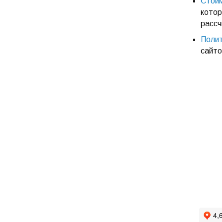
Стоим
котор
рассч
Полит
сайто