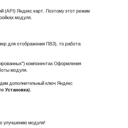
й (API) Яндекс карт. Поэтому этот режим
тройках модуля.
имер для отображения ПВЗ), то работа
зированных") компонентах Оформления
аботы модуля.
одим дополнительный ключ Яндекс
еле
Установка
).
о улучшению модуля!