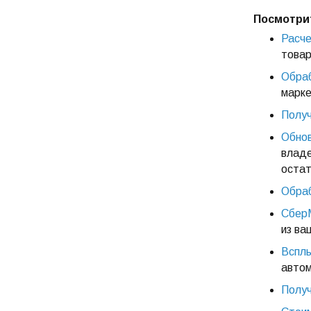
Посмотри
Расче
товар
Обраб
марке
Получ
Обнов
владе
остат
Обраб
СберМ
из ва
Вспл
автом
Получ