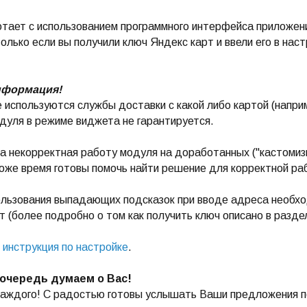
тает с использованием программного интерфейса приложени
олько если вы получили ключ Яндекс карт и ввели его в нас
нформация!
е используются службы доставки с какой либо картой (напр
дуля в режиме виджета не гарантируется.
а некорректная работу модуля на доработанных ("кастоми
тоже время готовы помочь найти решение для корректной р
ользования выпадающих подсказок при вводе адреса необх
 (более подробно о том как получить ключ описано в разд
инструкция по настройке
.
очередь думаем о Вас!
каждого! С радостью готовы услышать Ваши предложения п