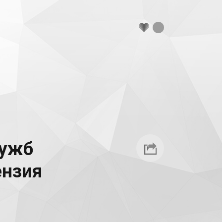
лужб
ензия