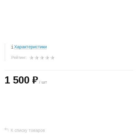
Характеристики
Рейтинг:
1 500 ₽
/ шт
+
−
К списку товаров