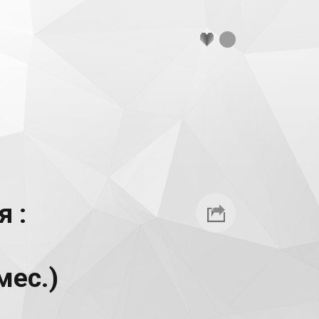
 :
мес.)