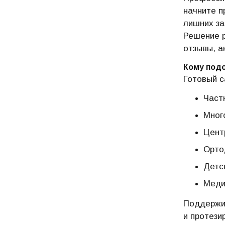
начните п
лишних за
Решение р
отзывы, а
Кому под
Готовый с
Част
Мног
Цент
Орто
Детс
Меди
Поддержив
и протези