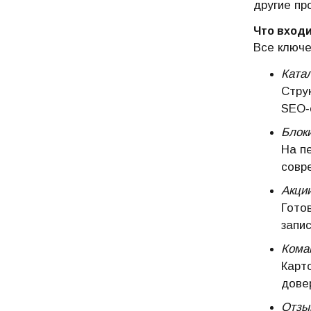
другие пр
Что входи
Все ключе
Катал
Стру
SEO‑
Блок
На п
совр
Акци
Гото
запи
Кома
Карт
дове
Отзы