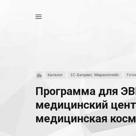
Например,
аспро
Найти
везде
Каталог
1С-Битрикс: Маркетплейс
Гото
Программа для ЭВМ
медицинский центр
медицинская косме