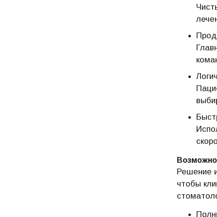
Чист
лече
Прод
Глав
кома
Логи
Паци
выби
Быстр
Испо
скоро
Возможно
Решение и
чтобы кли
стоматоло
Полн