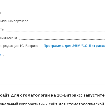
я
омпании-партнера
ть
композита
 редакции 1С-Битрикс
Программа для ЭВМ "1С-Битрикс:
е
сайт для стоматологии на 1С‑Битрикс: запустите
нальный корпоративный сайт для стоматологической к