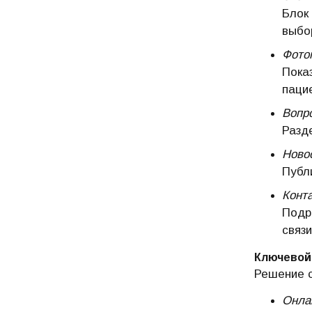
Блок
выбор
Фото
Пока
паци
Вопр
Разд
Новос
Публ
Конта
Подр
связ
Ключевой 
Решение с
Онла