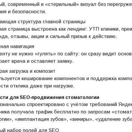
ый, современный и «стерильный» визуал без перегруж
ния и безопасности.
ающая структура главной страницы
ная страница выстроена как лендинг: УТП клиники, пре
нда, отзывы, акции и сильный призыв к действию.
чная навигация
енту не нужно «гулять» по сайту: он сразу видит осно
рает врача и оставляет заявку.
ая загрузка и композит
льзуется кеширование компонентов и поддержка компо
сти отклика даже при нагрузке.
сти для SEO‑продвижения стоматологии
значально спроектировано с учётом требований Яндек
ника получала трафик бесплатно по запросам «стомат
гии», «имплантация зубов», «виниры», «удаление зуба
ый набор полей для SEO