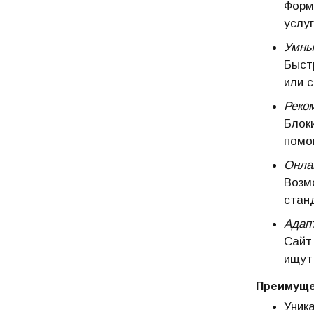
Форм
услуг
Умный
Быст
или 
Реко
Блок
помо
Онла
Возм
стан
Адап
Сайт
ищут
Преимуще
Уник