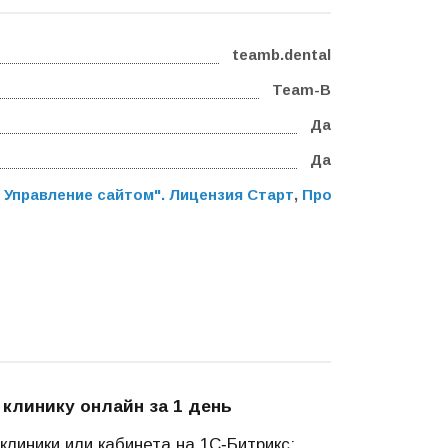
teamb.dental
Team-B
Да
Да
 Управление сайтом". Лицензия Старт
,
Программа для ЭВ
 клинику онлайн за 1 день
линики или кабинета на 1С‑Битрикс: