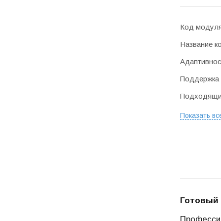
Код модул
Название к
Адаптивнос
Поддержка 
Подходящие
Показать вс
Готовый 
Профессио