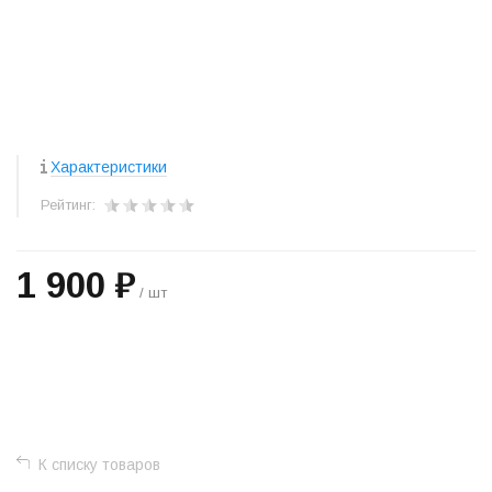
Характеристики
Рейтинг:
1 900 ₽
/ шт
+
−
К списку товаров