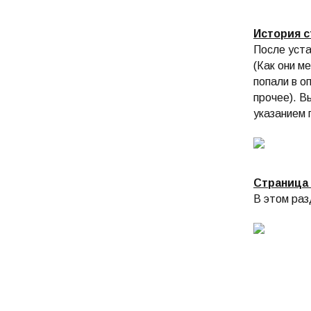
История 
После уста
(Как они м
попали в о
прочее). В
указанием 
Страница
В этом раз