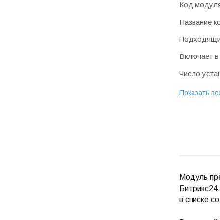
Код модул
Название к
Подходящие
Включает в
Число уста
Показать вс
Модуль пре
Битрикс24.
в списке с