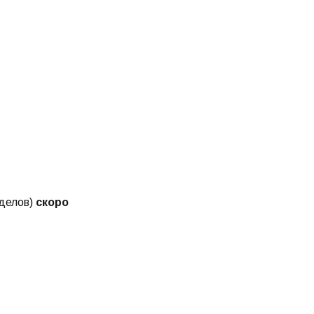
зделов)
скоро