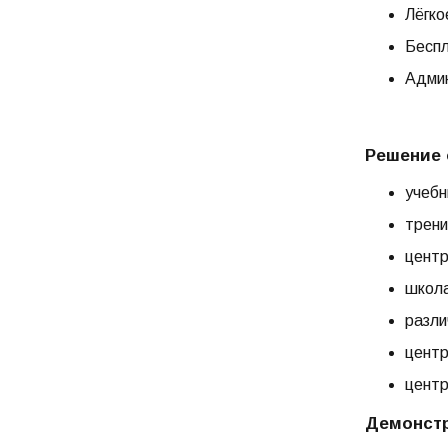
Лёгко
Беспл
Админ
Решение 
учебн
трени
центр
школа
разли
центр
центр
Демонст