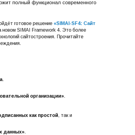
ржит полный функционал современного
дойдёт готовое решение
«SIMAI-SF4: Сайт
 новом SIMAI Framework 4. Это более
хнологий сайтостроения. Прочитайте
реждения.
а
.
овательной организации»
.
одписанных как простой
, так и
х данных»
.