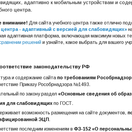
видящих, адаптивно к мобильным устройствам и соде
бного центра.
е внимание!
Для сайта учебного центра также отлично по
 центра - адаптивный с версией для слабовидящих»
на
ая адаптивная платформа, включающая максимум новых те
сравнении решений
и узнайте, какое выбрать для вашего уч
оответствие законодательству РФ
тура и содержание сайта
по требованиям Рособрнадзор
етствие Приказу Рособрнадзора №1493.
тельный по закону раздел
«Основные сведения об образ
ия для слабовидящих
по ГОСТ.
рживает возможность размещения на сайте документов,
п
ифицированной ЭЦП
.
етствие последним изменениям в
ФЗ-152 «О персональны