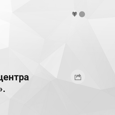
центра
».