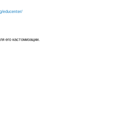
ng/educenter/
ля его кастомизации.