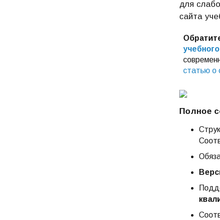
для слабо
сайта уче
Обратит
учебного
современн
статью о 
Полное с
Струк
Соотв
Обяза
Верс
Подде
квал
Соотв