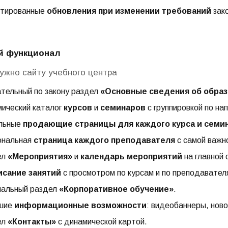
нтированные
обновления при изменении требований
зак
й функционал
нужно сайту учебного центра
тельный по закону раздел
«Основные сведения об образ
ический каталог
курсов
и
семинаров
с группировкой по н
льные
продающие страницы для каждого курса и семи
ональная
страница каждого преподавателя
с самой важн
ел
«Мероприятия»
и
календарь мероприятий
на главной 
исание занятий
с просмотром по курсам и по преподавател
иальный раздел
«Корпоративное обучение»
.
шие
информационные возможности
: видеобаннеры, ново
ел
«Контакты»
с динамической картой.