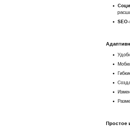
Соци
расша
SEO-
Адаптивн
Удоб
Мобил
Гибки
Созда
Измен
Разме
Простое 