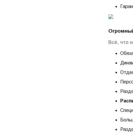
Гара
Огромны
Всё, что 
Обяза
Динам
Отде
Перс
Разд
Расп
Спец
Боль
Разд