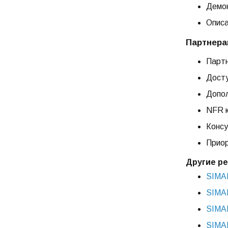
Демон
Описа
Партнер
Партн
Досту
Допол
NFR к
Консу
Приор
Другие ре
SIMAI
SIMAI
SIMAI
SIMAI