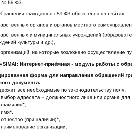
5 № 59-ФЗ.
бращения граждан» по 59-ФЗ обязателен на сайтах:
дарственных органов и органов местного самоуправлен
дарственных и муниципальных учреждений (образовате
дений культуры и др.),
 организаций, на которые возложено осуществление пу
«SIMAI: Интернет-приёмная - модуль работы с об
ированная форма для направления обращений гра
ного документа.
ержит все необходимые по законодательству поля:
адресата – должностного лица или органа для о
илия*,
я*,
тво (при наличии)*,
нование организации,