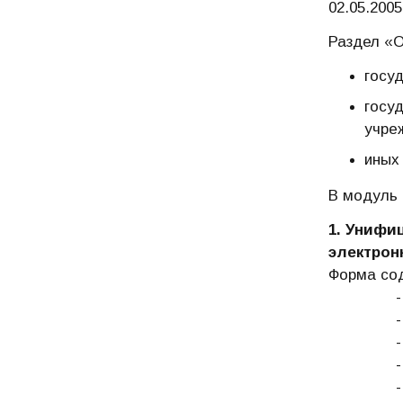
02.05.200
Раздел «О
госу
госу
учреж
иных
В модуль
1.
Унифиц
электрон
Форма сод
- выбор 
- фам
- им
- отчес
- наиме