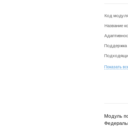
Код модул
Название к
Адаптивнос
Поддержка 
Подходящие
Показать вс
Модуль по
Федеральн