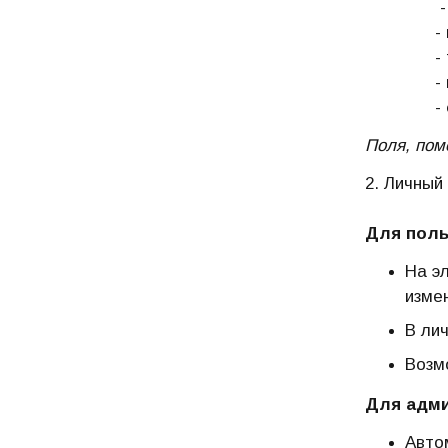
- адрес 
- номе
- текс
- возмо
-
Поля, пом
2. Личный
Для поль
На э
изме
В ли
Возм
Для адми
Авто