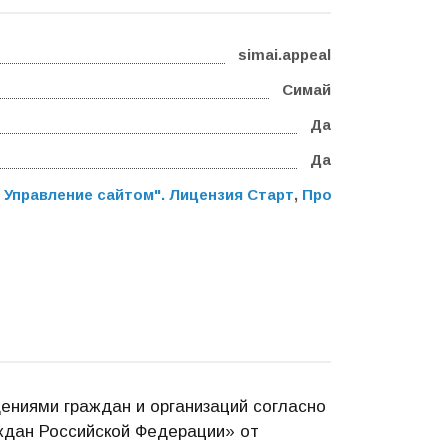
simai.appeal
Симай
Да
Да
 Управление сайтом". Лицензия Старт
,
Программа для ЭВ
ениями граждан и организаций согласно
ждан Российской Федерации» от