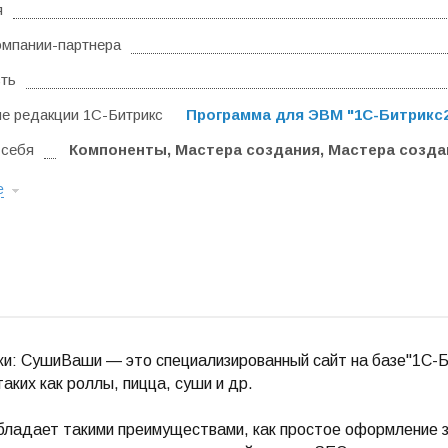
я
омпании-партнера
ть
 редакции 1С-Битрикс
Программа для ЭВМ "1С-Битрикс24
 себя
Компоненты, Мастера создания, Мастера созда
е
: СушиВаши — это специализированный сайт на базе"1С-Би
таких как роллы, пицца, суши и др.
ладает такими преимуществами, как простое оформление з