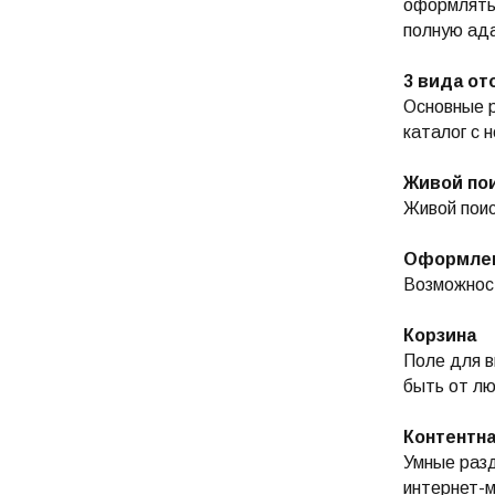
оформлять 
полную ад
3 вида от
Основные р
каталог с 
Живой пои
Живой поис
Оформлен
Возможност
Корзина
Поле для в
быть от лю
Контентна
Умные разд
интернет-м