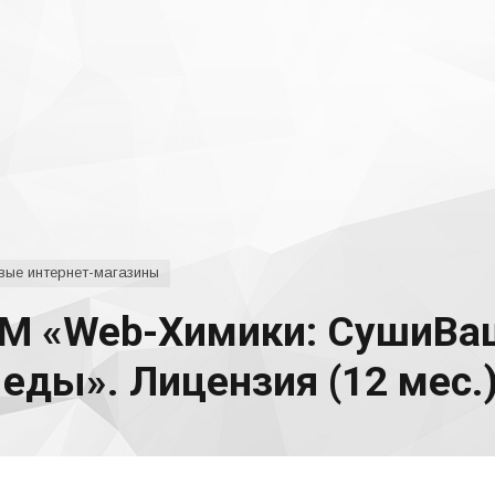
вые интернет-магазины
М «Web-Химики: СушиВа
 еды». Лицензия (12 мес.