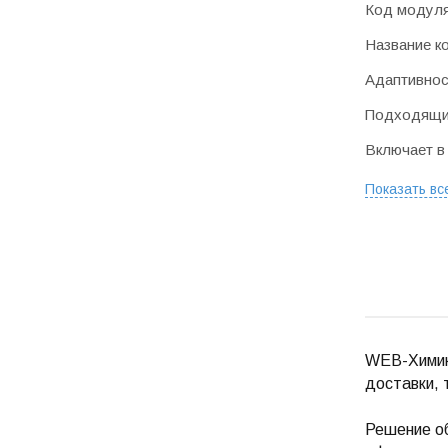
Код модул
Название к
Адаптивнос
Подходящие
Включает в
Показать вс
WEB-Химики
доставки, 
Решение об