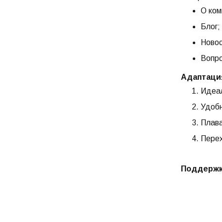
О ком
Блог;
Новос
Вопро
Адаптаци
Идеал
Удобн
Плава
Перех
Поддержка