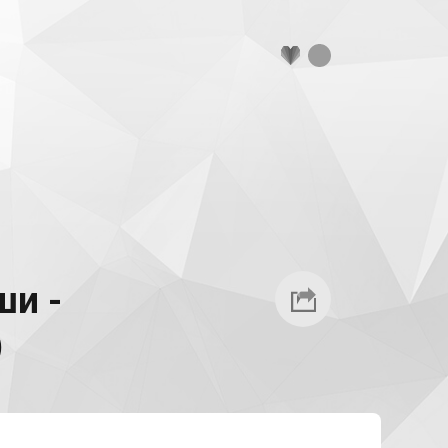
ши -
)