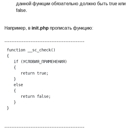
данной функции обязательно должно быть true или
false.
Например, в
init.php
прописать функцию:
----------------------------------------------
function __sc_check() 

{

   if (УСЛОВИЯ_ПРИМЕНЕНИЯ)

   {

      return true;

   }

   else

   {

      return false;

   }

----------------------------------------------