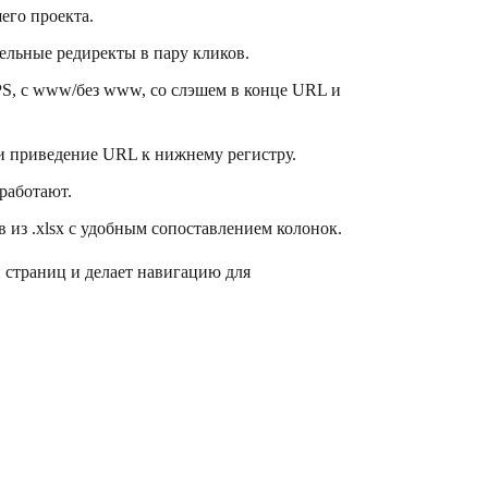
его проекта.
льные редиректы в пару кликов.
S, с www/без www, со слэшем в конце URL и
 и приведение URL к нижнему регистру.
работают.
 из .xlsx с удобным сопоставлением колонок.
й страниц и делает навигацию для