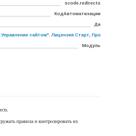
scode.redirects
КодАвтоматизации
Да
 Управление сайтом". Лицензия Старт
,
Программа для ЭВ
Модуль
cts.
гружать правила и контролировать их