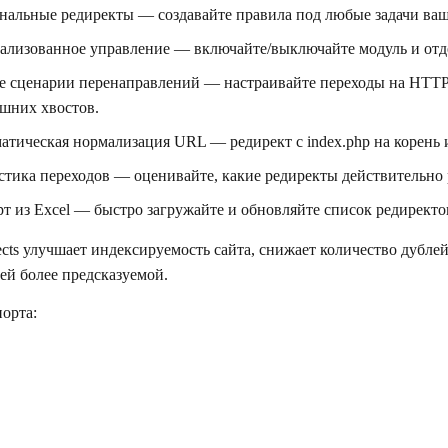
нальные редиректы — создавайте правила под любые задачи ваш
ализованное управление — включайте/выключайте модуль и отде
е сценарии перенаправлений — настраивайте переходы на HTTP
ишних хвостов.
атическая нормализация URL — редирект с index.php на корень
стика переходов — оценивайте, какие редиректы действительно 
т из Excel — быстро загружайте и обновляйте список редиректов
ects улучшает индексируемость сайта, снижает количество дубле
ей более предсказуемой.
орта: