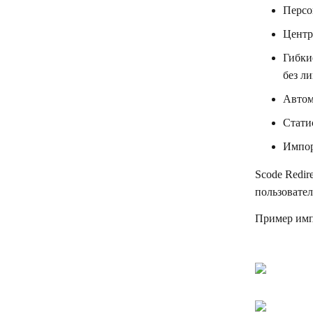
Персо
Центр
Гибки
без л
Автом
Стати
Импор
Scode Redir
пользовател
Пример имп