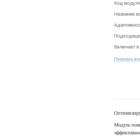
Код модул
Название к
Адаптивнос
Подходящие
Включает в
Показать вс
Оптимизируй
Модуль помо
эффективно