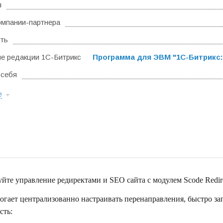
я
омпании-партнера
ть
 редакции 1С-Битрикс
Программа для ЭВМ "1С-Битрикс:
 себя
е
те управление редиректами и SEO сайта с модулем Scode Redire
гает централизованно настраивать перенаправления, быстро за
сть: