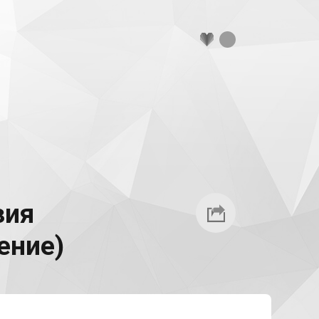
зия
ение)