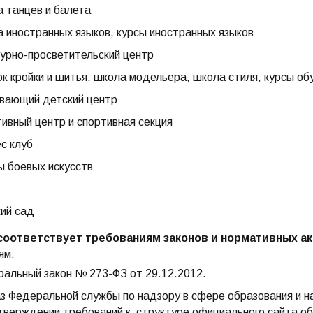
 танцев и балета
 иностранных языков, курсы иностранных языков
урно-просветительский центр
к кройки и шитья, школа модельера, школа стиля, курсы об
вающий детский центр
ивный центр и спортивная секция
с клуб
 боевых искусств
ий сад
оответствует требованиям законов и нормативных а
ям:
альный закон № 273-ФЗ от 29.12.2012.
з Федеральной службы по надзору в сфере образования и н
тверждении требований к структуре официального сайта об