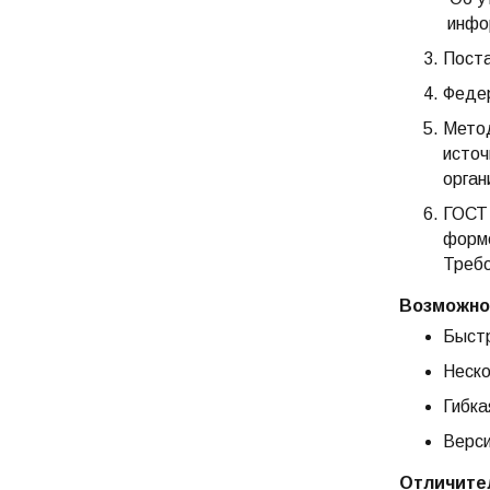
инфор
Поста
Федер
Метод
источ
орган
ГОСТ 
форме
Требо
Возможно
Быстр
Неско
Гибка
Верси
Отличите