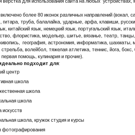
 верстка для использования сайта на любых устройствах, 
 включено более 80 иконок различных направлений (вокал, с
, гитара, труба, балалайка, ударные, арфа, клавиши, русский
зык, китайский язык, немецкий язык, португальский язык, итал
тво, флористика, модельер, шитье, вязанье, театр, танцы, 
живопись, география, астрономия, информатика, шахматы, м
 стрельба, волейбол, тяжелая атлетика, теннис, йога, бокс
 первая помощь, кулинария и прочие).
идеально подходит для
:
ий центр
тивная школа
жественная школа
кальная школа
 искусств
альная школа, кружок студия и курсы
ы фотографирования