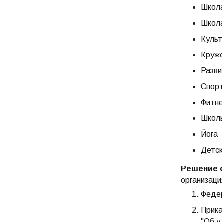
Школа
Школа
Культ
Кружо
Разви
Спорт
Фитне
Школы
Йога
Детск
Решение с
организаци
Федер
Прика
"Об у