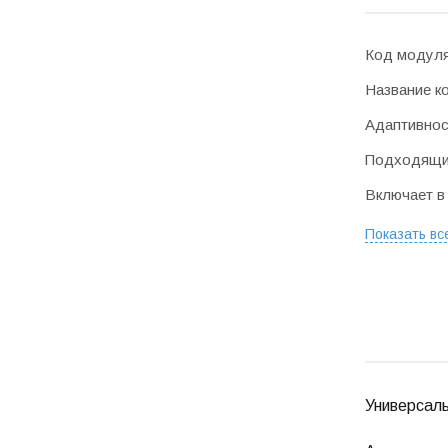
Код модул
Название к
Адаптивнос
Подходящие
Включает в
Показать вс
Универсаль