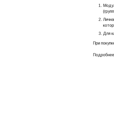
Модул
(груп
Лична
котор
Для к
При покупк
Подробнее