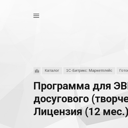
Например,
аспро
Найти
везде
Каталог
1С-Битрикс: Маркетплейс
Гото
Программа для ЭВ
досугового (творче
Лицензия (12 мес.