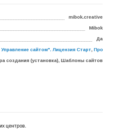
mibok.creative
Mibok
Да
 Управление сайтом". Лицензия Старт
,
Программа для ЭВ
а создания (установка), Шаблоны сайтов
их центров.