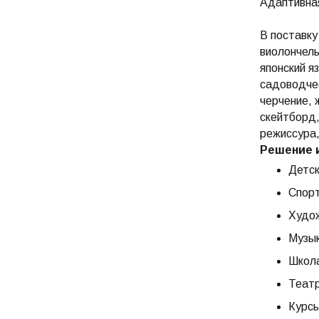
Адаптивная
В поставку
виолончель
японский я
садоводчес
черчение, 
скейтборд,
режиссура,
Решение 
Детск
Спор
Худо
Музы
Школа
Театр
Курс