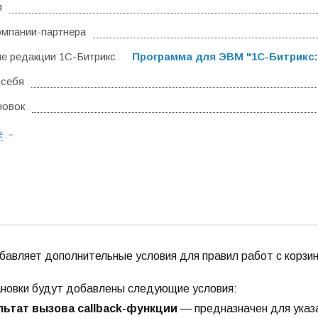
я
омпании-партнера
 редакции 1С-Битрикс
Программа для ЭВМ "1С-Битрикс:
 себя
новок
е
авляет дополнительные условия для правил работ с корзин
ановки будут добавлены следующие условия:
льтат вызова callback-функции
— предназначен для указа