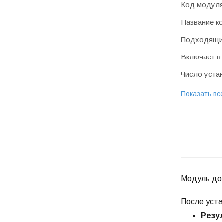
Код модул
Название к
Подходящие
Включает в
Число уста
Показать вс
Модуль доб
После уст
Резу