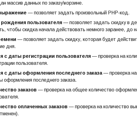
ан массив данных по заказу\корзине.
выражение
— позволяет задать произвольный PHP-код.
 рождения пользователя
— позволяет задать скидку в д
ть, чтобы скидка начала действовать немного заранее, до н
ремени
— позволяет задать скидку, которая будет действи
ие дня.
я с даты регистрации пользователя
— проверка на коли
трации пользователя.
я с даты оформления последнего заказа
— проверка на
ы оформления последнего заказа.
чество заказов
— проверка на общее количество оформлен
ователя.
чество оплаченных заказов
— проверка на количество вык
отменен).