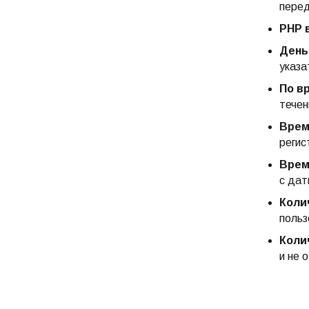
перед
PHP 
День
указа
По в
течен
Врем
регис
Врем
с дат
Коли
польз
Коли
и не 