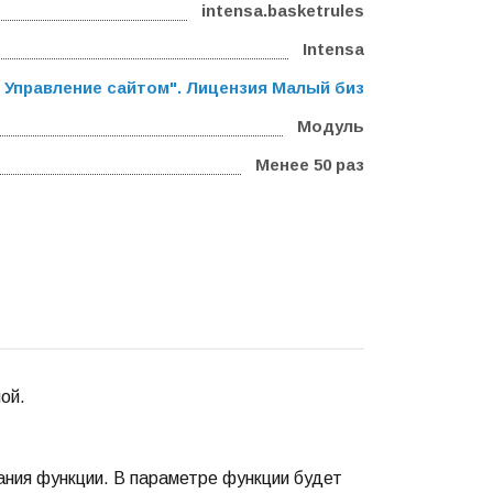
intensa.basketrules
Intensa
 Управление сайтом". Лицензия Малый бизнес
,
Программа
Модуль
Менее 50 раз
ой.
ния функции. В параметре функции будет