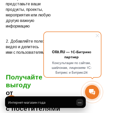
представьте ваши
продукты, проекты,
мероприятия или любую
другую важную
информацию
2. Добавляйте полезные
видео и делитесь
OX8.RU — 1С-Битрикс
ими с пользователями
партнер
Консультации по сайтам,
шаблонам, лицензиям 1С-
Битрикс и Битрикс24
Получайте
выгоду
от
взаимодействия
—
Интернет-магазин года
с посетителями