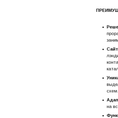
ПРЕИМУ
Реше
прор
зани
Сайт
лэнд
конт
катал
Уник
выде
схем
Адап
на в
Функ