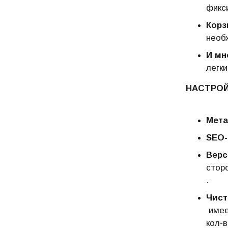
фикс
Корз
необ
И мн
легки
НАСТРОЙ
Мета
SEO-
Верс
стор
.
Чист
имее
кол-в