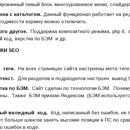
ированный левый блок, многоуровневое меню, слайдеры
ина с каталогом.
Данный функционал работает на ред
ходимости корзину можно отключить.
ого другое.
Поддержка композитного режима, php 8, 
й код, верстка по БЭМ и др.
КИ SEO
 теги.
На всех страницах сайта настроены мета-теги: t
текст.
Для разделов и подразделов настроен вывод 
тка по БЭМ.
Сайт сделан по технологии БЭМ. Почему
оны. Также БЭМ признан Яндексом (БЭМ используется
ый валидный код.
Код, написанный без ошибок, не п
т больше шансов занять высокие позиции в ПС по ср
о ошибок в коде.