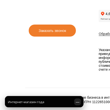
Заказать звонок
Обрабо
Указан
привед
инфор
публич
стоимо
счете 
2012 - 2026 "OX8.RU Продвижение бизнеса в инт
—
Интернет-магазин года
ООО "С-Ким", ИНН 2632803528, ОГРН 112265100