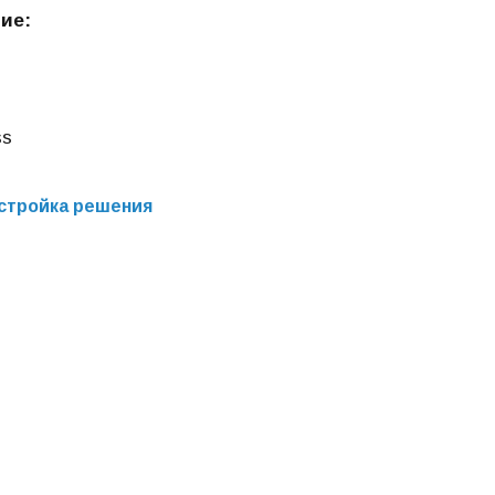
ие:
ss
стройка решения