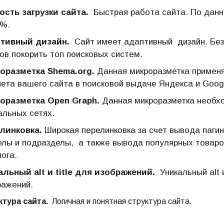
ость загрузки сайта.
Быстрая работа сайта. По дан
7%.
тивный дизайн.
Сайт имеет адаптивный дизайн. Без
ов покорить топ поисковых систем.
оразметка Shema.org.
Данная микроразметка примен
пета вашего сайта в поисковой выдаче Яндекса и Goog
оразметка Open Graph.
Данная микроразметка необхо
альных сетях.
линковка.
Широкая перелинковка за счет вывода пагин
елы и подразделы, а также вывода популярных товаро
ога.
альный alt и title для изображений.
Уникальный alt 
ражений.
ктура сайта.
Логичная и понятная структура сайта.