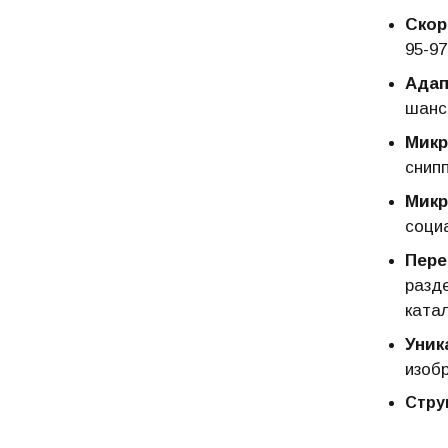
Скор
95-9
Адап
шанс
Микр
снип
Микр
соци
Пере
разд
катал
Уник
изоб
Стру