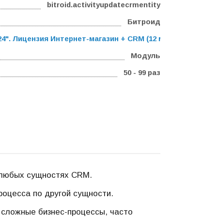
bitroid.activityupdatecrmentity
Битроид
". Лицензия Интернет-магазин + CRM (12 мес.)
,
Программа
Модуль
50 - 99 раз
в любых сущностях CRM.
роцесса по другой сущности.
сложные бизнес-процессы, часто