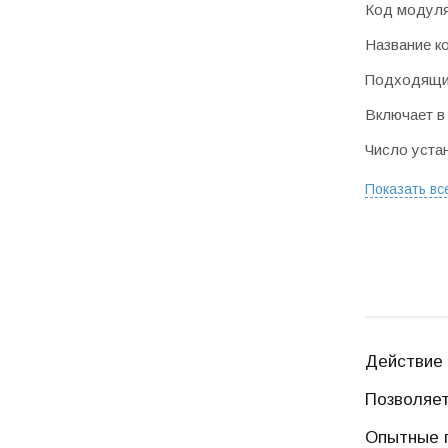
Код модул
Название к
Подходящие
Включает в
Число уста
Показать вс
Действие 
Позволяет
Опытные п