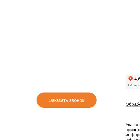
Заказать звонок
Обрабо
Указан
привед
инфор
публич