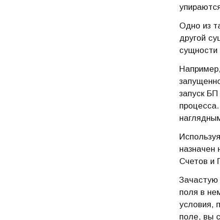
упираются
Одно из т
другой су
сущности 
Например,
запущенно
запуск БП
процесса.
наглядны
Используя
назначен 
Счетов и 
Зачастую 
поля в не
условия, 
поле, вы 