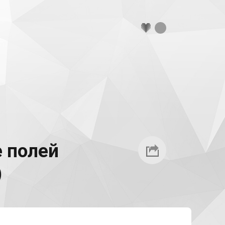
 полей
)