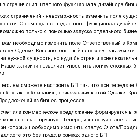
 в ограничения штатного функционала дизайнера бизн
аких ограничений - невозможность изменить поля сущн
щности. С помощью стандартного функционал дизайнер
возможно только с помощью запуска отдельного бизне
 вам необходимо изменить поле Ответственный в Комп
го на Сделке. Конечно, опытный пользователь заметит
 на нужной сущности, но куда быстрее и привлекательн
 Наше активити позволяет упростить логику сложных б
ми.
 его, вы сможете настроить БП так, что при передаче
на Контакт и Компанию, привязанных к этой Сделке. Кр
Предложений из бизнес-процессов.
счет или коммерческое предложение формируется в р
м можно только вручную. Теперь, используя наше акти
при которых необходимо изменить статус Счета/Предл
сделаете это без труда в рамках одного БП.