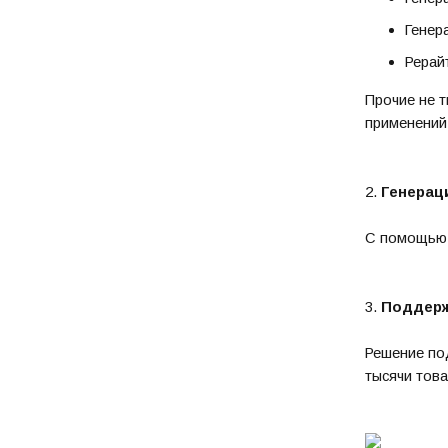
Генер
Рерай
Прочие не т
применений
2.
Генерац
С помощью р
3.
Поддерж
Решение по
тысячи това