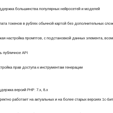
ддержка большинства популярных нейросетей и моделей
ата токенов в рублях обычной картой без дополнительных сло
бкая настройка промптов, с подстановкой данных элемента, во
ть публичное API
тройка прав доступа к инструментам генерации
держка версий PHP: 7.x, 8.x
ректно работает на актуальных и на более старых версиях 1с-Би