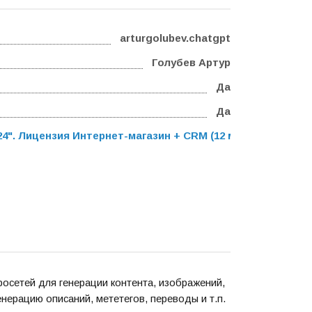
arturgolubev.chatgpt
Голубев Артур
Да
Да
". Лицензия Интернет-магазин + CRM (12 мес.)
,
Программ
росетей для генерации контента, изображений,
нерацию описаний, мететегов, переводы и т.п.