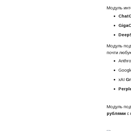
Модуль инт
Chat
Giga
Deep
Модуль под
почти любу
Anthr
Goog
xAI
Gr
Perpl
Модуль под
рублями
с 