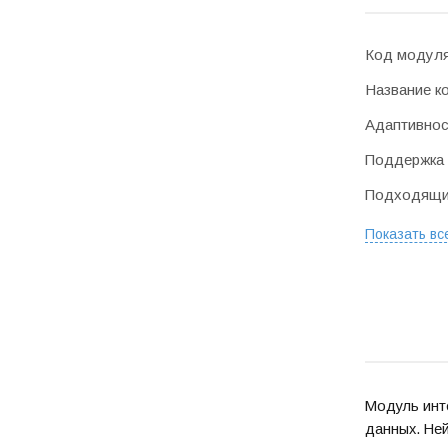
Код модул
Название к
Адаптивнос
Поддержка 
Подходящие
Показать вс
Модуль инте
данных. Ней