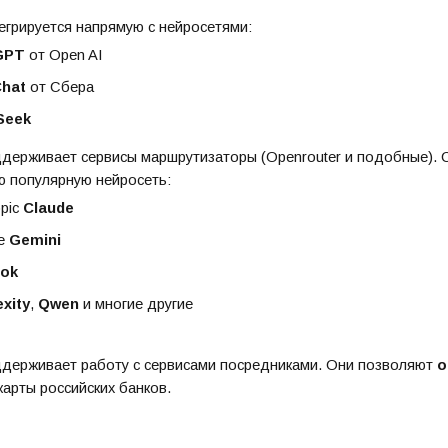
егрируется напрямую с нейросетями:
GPT
от Open AI
Chat
от Сбера
Seek
держивает сервисы маршрутизаторы (Openrouter и подобные). 
ю популярную нейросеть:
opic
Claude
le
Gemini
ok
exity
,
Qwen
и многие другие
держивает работу с сервисами посредниками. Они позволяют
о
карты российских банков.