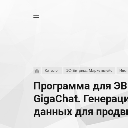
Например,
аспро
Найти
везде
Каталог
1С-Битрикс: Маркетплейс
Инст
Программа для ЭВ
GigaChat. Генераци
данных для продви