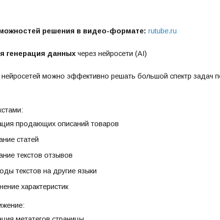
можностей решения в видео-формате:
rutube.ru
я г
енерация данных
через нейросети (AI)
нейросетей можно эффективно решать большой спектр задач по
кстами:
ация продающих описаний товаров
ание статей
ание текстов отзывов
оды текстов на другие языки
нение характеристик
ижение:
ация метатегов страницы