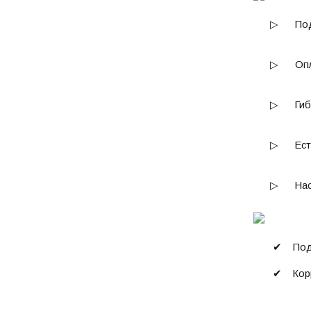
▷
По
▷
Опл
▷
Ги
▷
Ес
▷
Нас
✔
Под
✔
Кор