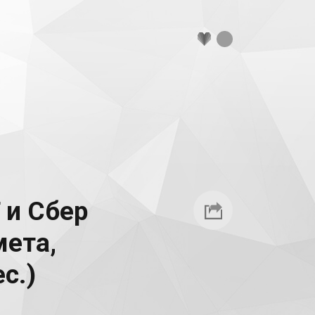
 и Сбер
мета,
с.)