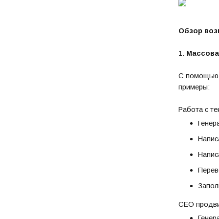
Обзор воз
1.
Массова
С помощью 
примеры:
Работа с те
Генер
Напис
Напис
Перев
Запол
СЕО продв
Генер