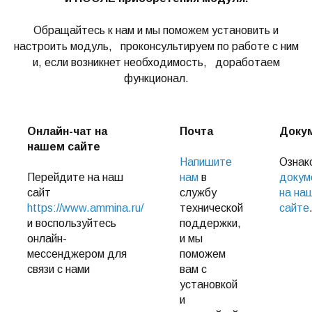
Обращайтесь к нам и мы поможем установить и
настроить модуль, проконсультируем по работе с ним
и, если возникнет необходимость, доработаем
функционал.
Онлайн-чат на
Почта
Доку
нашем сайте
Напишите
Ознак
Перейдите на наш
нам
в
докум
сайт
службу
на на
https://www.ammina.ru/
технической
сайте
и воспользуйтесь
поддержки,
онлайн-
и мы
мессенджером для
поможем
связи с нами
вам с
установкой
и