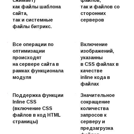
сжимает)
файлов,
как файлы шаблона
так и файлов со
сайта,
сторонних
так и системные
серверов
файлы битрикс.
Все операции по
Включение
оптимизации
изображений,
происходят
указанны
на сервере сайта в
в CSS файлах в
рамках функционала
качестве
модуля
inline кода в
файлах
Поддержка функции
Значительное
Inline CSS
сокращение
(включение CSS
количества
файлов в код HTML
запросов к
страницы)
серверу и
предзагрузка