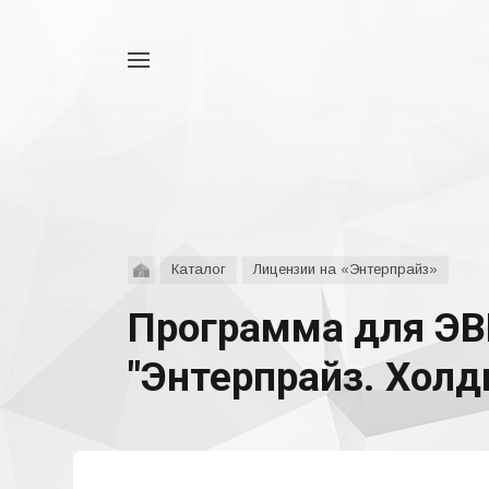
Например,
аспро
Найти
везде
Каталог
Лицензии на «Энтерпрайз»
Программа для ЭВ
"Энтерпрайз. Холди