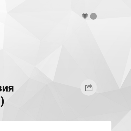
зия
)