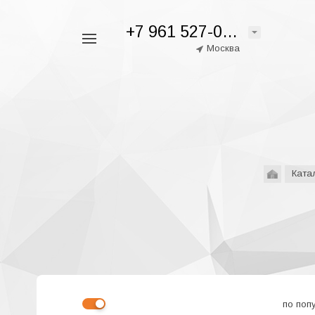
+7 961 527-05-28
Например,
Москва
аспро
Найти
везде
Ката
по поп