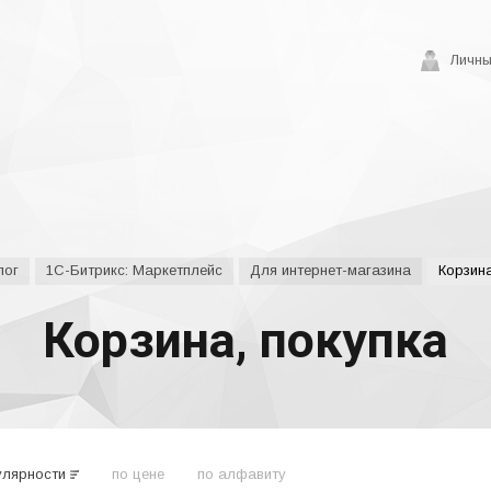
Личны
лог
1С-Битрикс: Маркетплейс
Для интернет-магазина
Корзина
Корзина, покупка
улярности
по цене
по алфавиту