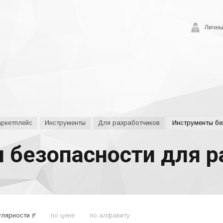
Личны
аркетплейс
Инструменты
Для разработчиков
Инструменты бе
 безопасности для р
улярности
по цене
по алфавиту