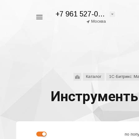
+7 961 527-05-28
Например,
Москва
аспро
Найти
везде
Каталог
1С-Битрикс: М
Инструменты
по поп