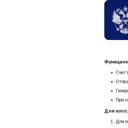
Функцион
Счет 
Отпра
Генер
При с
Для кого
Для п