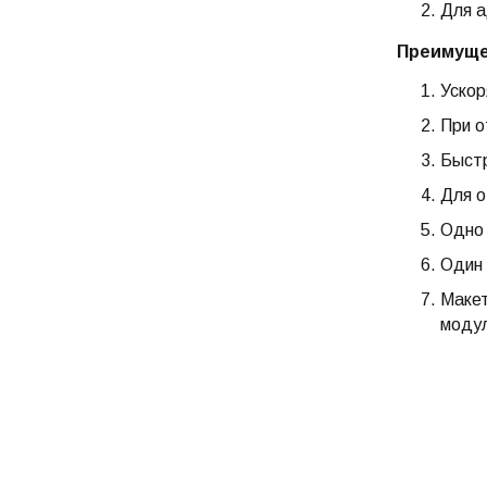
Для а
Преимуще
Ускор
При о
Быстр
Для о
Одно 
Один 
Макет
моду