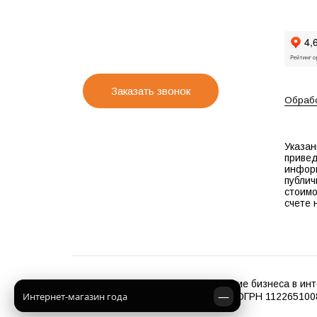
Заказать звонок
Обрабо
Указан
привед
инфор
публич
стоимо
счете 
2012 - 2026 "OX8.RU Продвижение бизнеса в инт
—
Интернет-магазин года
ООО "С-Ким", ИНН 2632803528, ОГРН 112265100