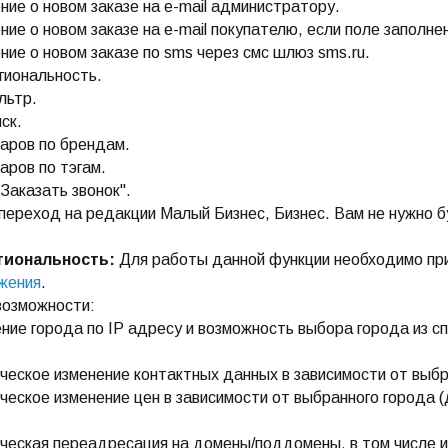
ние о новом заказе на e-mail администратору.
ние о новом заказе на e-mail покупателю, если поле заполне
ние о новом заказе по sms через смс шлюз sms.ru.
гиональность.
льтр.
ск.
варов по брендам.
варов по тэгам.
"Заказать звонок".
переход на редакции Малый Бизнес, Бизнес. Вам не нужно б
гиональность:
Для работы данной функции необходимо п
жения
.
возможности:
ние города по IP адресу и возможность выбора города из с
ческое изменение контактных данных в зависимости от выбр
ческое изменение цен в зависимости от выбранного города 
ческая переадресация на домены/поддомены, в том числе и