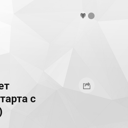
ет
тарта с
)