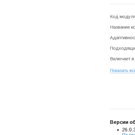
Код модул
Название к
Адаптивнос
Подходящие
Включает в
Показать вс
В
ерсии о
26.0.