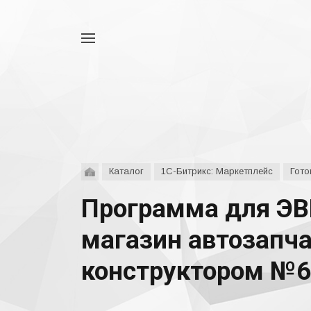
Например,
аспро
Найти
везде
Каталог
1С-Битрикс: Маркетплейс
Гото
Программа для ЭВМ
магазин автозапча
конструктором №60