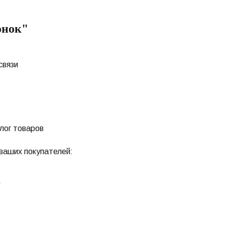
онок"
связи
лог товаров
ваших покупателей:
а