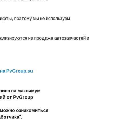
ифты, поэтому мы не используем
циализируются на продаже автозапчастей и
на PvGroup.su
зина на максимум
ий от PvGroup
 можно ознакомиться
ботчика".