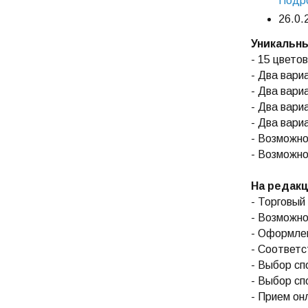
Подро
26.0.
Уникальны
- 15 цвето
- Два вари
- Два вари
- Два вари
- Два вари
- Возможно
- Возможно
На редакц
- Торговый 
- Возможно
- Оформлен
- Соответс
- Выбор сп
- Выбор сп
- Прием он