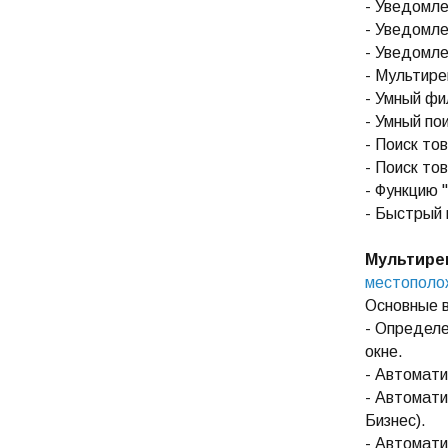
- Уведомле
- Уведомле
- Уведомле
- Мультире
- Умный фи
- Умный пои
- Поиск то
- Поиск то
- Функцию 
- Быстрый 
Мультире
местополо
Основные 
- Определе
окне.
- Автомати
- Автомати
Бизнес).
- Автомати