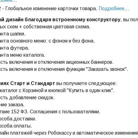
бнее...
2 - Глобальное изменение карточки товара.
Подробнее...
й дизайн благодаря встроенному конструктору
, вы п
вых схем + собственная цветовая схема.
анта шапки.
анта основного меню: с фоном и без фона.
анта футера.
анта меню каталога.
сть включения и отключения акционных баннеров.
сть включения и отключения функции "Заказать звонок".
иях Старт и Стандарт
вы получаете следующее:
каталог с Корзиной и кнопкой "Купить в один клик".
сть добавление скидок.
ие заказа.
твие 152 ФЗ. Соглашения с пользователями.
особа доставки.
особа оплаты.
лайн платежей через Робокассу и автоматическое изменение