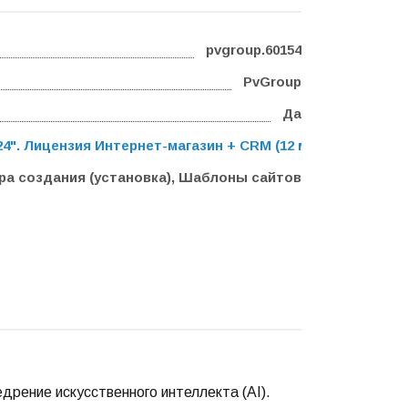
pvgroup.60154
PvGroup
Да
". Лицензия Интернет-магазин + CRM (12 мес.)
,
Программ
ра создания (установка), Шаблоны сайтов
едрение искусственного интеллекта (AI).