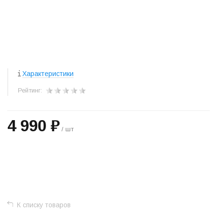
Характеристики
Рейтинг:
4 990 ₽
/ шт
+
−
К списку товаров