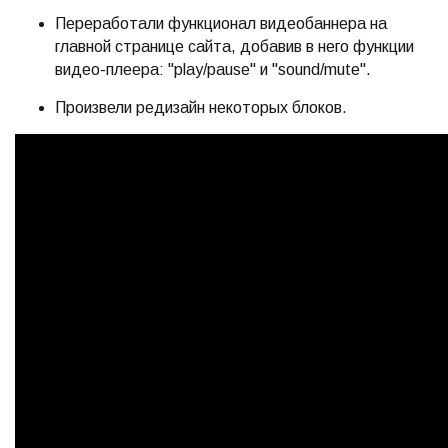
Переработали функционал видеобаннера на
главной странице сайта, добавив в него функции
видео-плеера: "play/pause" и "sound/mute".
Произвели редизайн некоторых блоков.