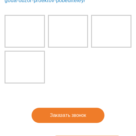
goda-obzor-proektov-pobediteley/
Заказать звонок